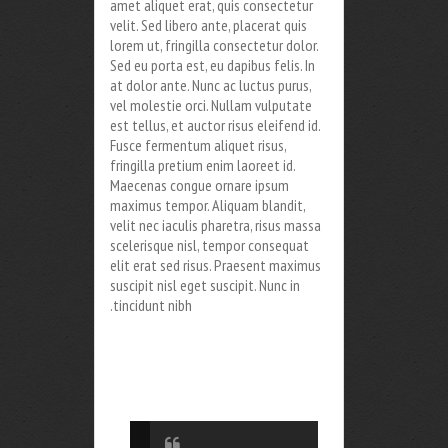
amet aliquet erat, quis consectetur
velit. Sed libero ante, placerat quis
lorem ut, fringilla consectetur dolor.
Sed eu porta est, eu dapibus felis. In
at dolor ante. Nunc ac luctus purus,
vel molestie orci. Nullam vulputate
est tellus, et auctor risus eleifend id.
Fusce fermentum aliquet risus,
fringilla pretium enim laoreet id.
Maecenas congue ornare ipsum
maximus tempor. Aliquam blandit,
velit nec iaculis pharetra, risus massa
scelerisque nisl, tempor consequat
elit erat sed risus. Praesent maximus
suscipit nisl eget suscipit. Nunc in
tincidunt nibh.