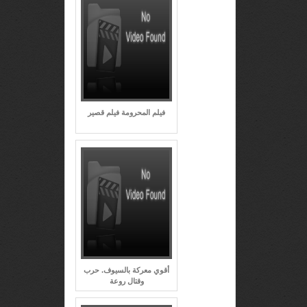
فيلم المحرومة فيلم قصير
أقوي معركة بالسيوف. حرب
وقتال روعة