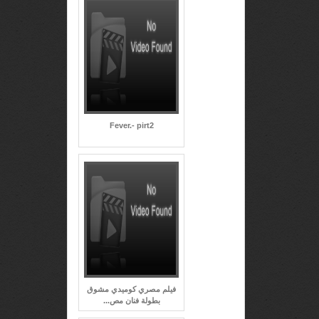
Fever.- pirt2
فيلم مصري كوميدي مشوق
بطولة فنان مص...