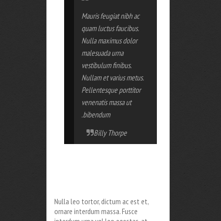
Mauris feugiat nibh ac
quam luctus faucibus.
Nulla maximus dolor
malesuada urna
vestibulum finibus.
Nullam et varius metus.
Pellentesque porttitor
venenatis massa ut
bibendum.
Billy Thorpe
Nulla leo tortor, dictum ac est et,
ornare interdum massa. Fusce
interdum urna vel leo egestas, at