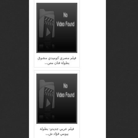
فيلم مصري كوميدي مشوق
بطولة فنان مص...
فيلم عربي جديدو- بطولة
بيومي فؤاد ش...