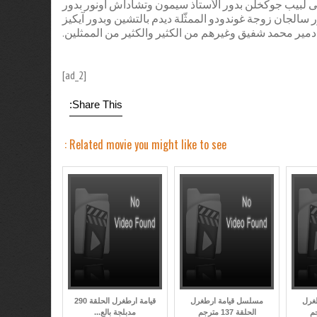
 إلى لبيب جوكخلن بدور الأستاذ سيمون وتشاداش أونور بدور
سالجان زوجة غوندودو الممثّلة ديدم بالتشين وبدور آيكيز
دمير محمد شفيق وغيرهم من الكثير والكثير من الممثلين.
[ad_2]
Share This:
Related movie you might like to see :
غرل
مسلسل قيامة ارطغرل
قيامة ارطغرل الحلقة 290
الحلقة 137 مترجم
مدبلجة بالع...