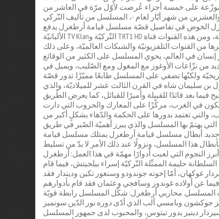
 موزّعة على خمسة أجزاء عُرضت لأوّل مرّة في العاشر من
ع والعشرين من شهر أيّار لعام -، المسلسل من تأليف التّركي
رل الخوض في تفاصيل قصّة مسلسل قيامة أرطغرل يدفع
للإشارة إلى أنّه عرض على العديد من القنوات العربيّة والتركيّة والغربيّة، ومن هذه القنوات قناة TRT1 HD التّركيّة وTV Klan الألبانيّة
ا من القنوات التلفزيونيّة والشبكات العالميّة، وعلى ذلك
 إنسان في العالم، يحوي المسلسل على الكثير من الوقائع
لعديد من نزّاعات الأوغوز مع المغول ومع الصّليب، ويميل في
اريخيّة ولكنّها تضفي على المسلسل طابعًا مميّزًا. تدور قصّة
 سليمان شاه في القرن الثالث عشر للميلاديّة، والذي
 فيما بعد قائدًا للقبيلة وأميرًا للقبائل، كما يعرض الطّريق
يكون في الغرب، مركّزًا على المعارك والحروب التي دارت
 والتي تعتمد بدورها على الحكمة والدّهاء بشكلٍ أكبر من
ة التي يهتمّ بها المسلسل والذي يبرز أهميّة الصّبر في طريق
 يومٍ جديد. أبطال مسلسل قيامة أرطغرل يمتلك مسلسل قيامة
بطال هذا المسلسل، ونزولًا عند ذلك الأمر لا بدّ من تسليط
أبرز النجوم التي لعبت أدوارًا مهمّة في هذا العمل: أرطغرل
السلطانة حليمة الممثّلة التّركيّة إسراء بيلجيتش، فيما قام
سردار غوكهان، أمّا إخوته جوندودو وسنغور تكين وديندار فقد
يما عن أولاده غوندوز وسافجي وعثمان فقد قام بأدوارهم
أحداث المسلسل. محاربي أرطغرل: شكّل المسلسل رابطة قويّة
ز جوكشون وبامسي ألب الذي أدّى دوره نور الدّين سونميز
سيردار دينيز بدور تيتوس، والمحبوب لدى جمهور المسلسل