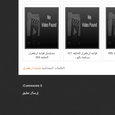
قيامة ارطغرل الحلقة 499
قيامة ارطغرل الحلقة 217
مسلسل قيامة ارطغرل
مدبلجة بالع...
الحلقة 350
الكلمات المفتاحية
قيامة ارطغرل
0 Comments:
إرسال تعليق