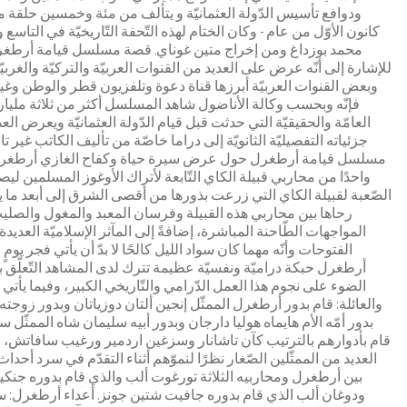
ودوافع تأسيس الدّولة العثمانيّة و يتألف من مئة وخمسين حلقة
كانون الأوّل من عام - وكان الختام لهذه التّحفة التّاريخيّة في التاس
محمد بوزداغ ومن إخراج متين غوناي. قصة مسلسل قيامة أرطغ
وبعض القنوات العربيّة أبرزها قناة دعوة وتلفزيون قطر والوطن وغيره
فإنّه وبحسب وكالة الأناضول شاهد المسلسل أكثر من ثلاثة مليار
العامّة والحقيقيّة التي حدثت قبل قيام الدّولة العثمانيّة ويعرض ا
جزئياته التفصيليّة الثانويّة إلى دراما خاصّة من تأليف الكاتب غير ت
مسلسل قيامة أرطغرل حول عرض سيرة حياة وكفاح الغازي أرطغرل بن
واحدًا من محاربي قبيلة الكاي التّابعة لأتراك الأوغوز المسلمين ليصبح
الصّعبة لقبيلة الكاي التي زرعت بذورها من أقصى الشرق إلى أبعد ما 
رحاها بين محاربي هذه القبيلة وفرسان المعبد والمغول والصليب،
المواجهات الطّاحنة المباشرة، إضافةً إلى المآثر الإسلاميّة العديد
الفتوحات وأنّه مهما كان سواد الليل كالحًا لا بدّ أن يأتي فجر
أرطغرل حبكة دراميّة ونفسيّة عظيمة تترك لدى المشاهد التّعلّق بأ
الضوء على نجوم هذا العمل الدّرامي والتّاريخي الكبير، وفيما يأتي 
والعائلة: قام بدور أرطغرل الممثّل إنجين ألتان دوزياتان وبدور زوجته 
بدور أمّه الأم هايماه هوليا دارجان وبدور أبيه سليمان شاه الممثّل 
قام بأدوارهم بالترتيب كآن تاشانار وسزغين اردمير ورغيب سافاتش، ف
العديد من الممثّلين الصّغار نظرًا لنموّهم أثناء التقدّم في سرد 
بين أرطغرل ومحاربيه الثلاثة تورغوت ألب والذي قام بدوره جنكي
ودوغان ألب الذي قام بدوره جافيت شتين جونز. أعداء أرطغرل: 