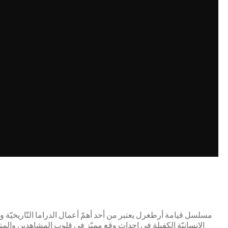
مسلسل قيامة أرطغرل يعتبر من أحد أهمّ أعمال الدراما التّاريخيّة وأ
الإنسانيّة الكفيلة في إحداث وقع مميّز في قلوب المشاهدين والمت