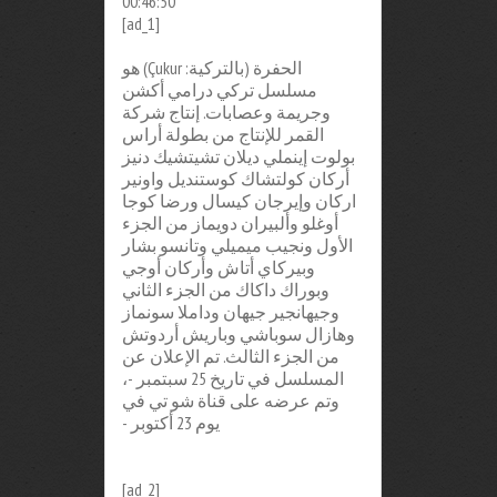
00:46:50
[ad_1]
الحفرة (بالتركية: Çukur)‏ هو
مسلسل تركي درامي أكشن
وجريمة وعصابات. إنتاج شركة
القمر للإنتاج من بطولة أراس
بولوت إينملي ديلان تشيتشيك دنيز
أركان كولتشاك كوستنديل واونير
اركان وإيرجان كيسال ورضا كوجا
أوغلو وألبيران دويماز من الجزء
الأول ونجيب ميميلي وتانسو بشار
وبيركاي أتاش وأركان أوجي
وبوراك داكاك من الجزء الثاني
وجيهانجير جيهان وداملا سونماز
وهازال سوباشي وباريش أردوتش
من الجزء الثالث. تم الإعلان عن
المسلسل في تاريخ 25 سبتمبر -،
وتم عرضه على قناة شو تي في
يوم 23 أكتوبر -
[ad_2]