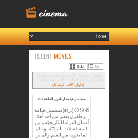
RECENT
MOVIES
Grid
List
‏إظهار الرسائل ذات التسميات
مسلسل
قيامة ارطغرل الحلقة 151 مدبلجة كاملة
.
إظهار كافة الرسائل
مسلسل قيامة ارطغرل الحلقة 151
00:39:45 [ad_1]مسلسل قيامة
أرطغرل يعتبر من أحد أهمّ
أعمال الدراما التّاريخيّة وأبرز
المسلسلات التركيّة، وذلك
لما يحويه من القيم والمآثر