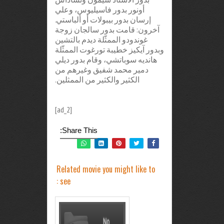
أونور بدور فاسيليوس، وعلي
إرسان بدور بيبولات أو ألباستي.
آخرون: قامت بدور سالجان زوجة
غوندودو الممثّلة ديدم بالتشين
وبدور آيكيز خطيبة تورغوت الممثّلة
هانديه سوباتشي، وقام بدور ديلي
دمير محمد شفيق وغيرهم من
الكثير والكثير من الممثلين.
[ad_2]
Share This:
Related movie you might like to
see :