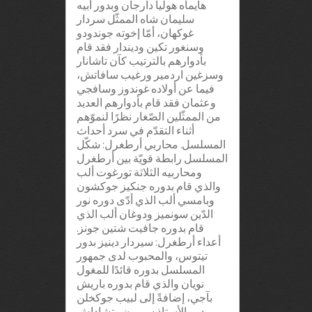
هايماه هوليا دارجان وبدور أبيه
سليمان شاه الممثّل سردار
غوكهان، أمّا إخوته جوندودو
وسنغور تكين وديندار فقد قام
بأدوارهم بالترتيب كآن تاشانار
وسزغين اردمير ورغيب سافاتش،
فيما عن أولاده غوندوز وسافجي
وعثمان فقد قام بأدوارهم العديد
من الممثّلين الصّغار نظرًا لنموّهم
أثناء التقدّم في سرد أحداث
المسلسل. محاربي أرطغرل: شكّل
المسلسل رابطة قويّة بين أرطغرل
ومحاربيه الثلاثة تورغوت ألب
والذي قام بدوره جنكيز جوكشون
وبامسي ألب الذي أدّى دوره نور
الدّين سونميز ودوغان ألب الذي
قام بدوره جافيت شتين جونز.
أعداء أرطغرل: سيردار دينيز بدور
تيتوس، والمحبوب لدى جمهور
المسلسل بدوره قائدًا للمغول
نويان والذي قام بدوره باريش
بآجي، إضافةً إلى لبيب جوكخلن
بدور الأستاذ سيمون وتشاداش