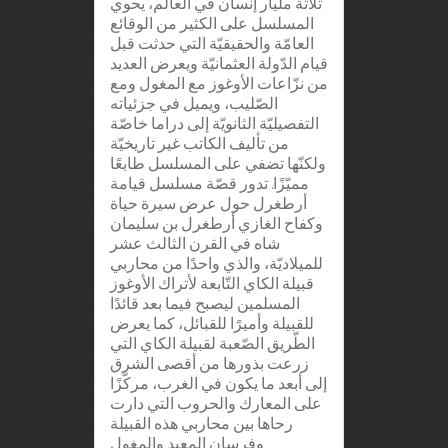
ثلاثة مليار إنسان في العالم، يحوي
المسلسل على الكثير من الوقائع
العامّة والحقيقيّة التي حدثت قبل
قيام الدّولة العثمانيّة ويعرض العديد
من نزّاعات الأوغوز مع المغول ومع
الصّليب، ويميل في جزئياته
التفصيليّة الثانويّة إلى دراما خاصّة
من تأليف الكاتب غير تاريخيّة
ولكنّها تضفي على المسلسل طابعًا
مميّزًا. تدور قصّة مسلسل قيامة
أرطغرل حول عرض سيرة حياة
وكفاح الغازي أرطغرل بن سليمان
شاه في القرن الثالث عشر
للميلاديّة، والذي واحدًا من محاربي
قبيلة الكاي التّابعة لأتراك الأوغوز
المسلمين ليصبح فيما بعد قائدًا
للقبيلة وأميرًا للقبائل، كما يعرض
الطّريق الصّعبة لقبيلة الكاي التي
زرعت بذورها من أقصى الشرق
إلى أبعد ما يكون في الغرب، مركّزًا
على المعارك والحروب التي دارت
رحاها بين محاربي هذه القبيلة
وفرسان المعبد والمغول