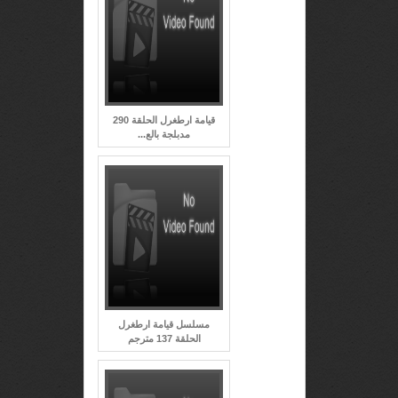
قيامة ارطغرل الحلقة 290
مدبلجة بالع...
مسلسل قيامة ارطغرل
الحلقة 137 مترجم