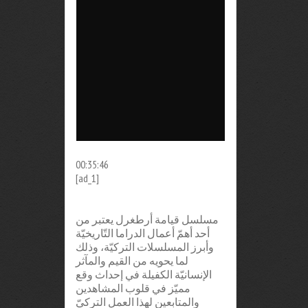
00:35:46
[ad_1]
مسلسل قيامة أرطغرل يعتبر من
أحد أهمّ أعمال الدراما التّاريخيّة
وأبرز المسلسلات التركيّة، وذلك
لما يحويه من القيم والمآثر
الإنسانيّة الكفيلة في إحداث وقع
مميّز في قلوب المشاهدين
والمتابعين لهذا العمل التركيّ