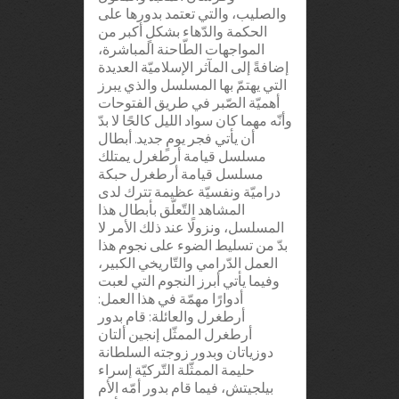
والصليب، والتي تعتمد بدورها على
الحكمة والدّهاء بشكلٍ أكبر من
المواجهات الطّاحنة المباشرة،
إضافةً إلى المآثر الإسلاميّة العديدة
التي يهتمّ بها المسلسل والذي يبرز
أهميّة الصّبر في طريق الفتوحات
وأنّه مهما كان سواد الليل كالحًا لا بدّ
أن يأتي فجر يومٍ جديد. أبطال
مسلسل قيامة أرطغرل يمتلك
مسلسل قيامة أرطغرل حبكة
دراميّة ونفسيّة عظيمة تترك لدى
المشاهد التّعلّق بأبطال هذا
المسلسل، ونزولًا عند ذلك الأمر لا
بدّ من تسليط الضوء على نجوم هذا
العمل الدّرامي والتّاريخي الكبير،
وفيما يأتي أبرز النجوم التي لعبت
أدوارًا مهمّة في هذا العمل:
أرطغرل والعائلة: قام بدور
أرطغرل الممثّل إنجين ألتان
دوزياتان وبدور زوجته السلطانة
حليمة الممثّلة التّركيّة إسراء
بيلجيتش، فيما قام بدور أمّه الأم