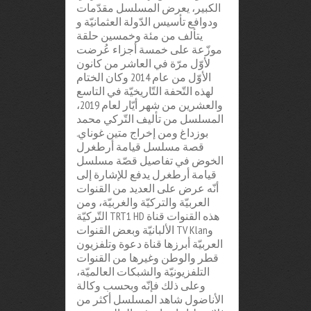
الكبير، يعرض المسلسل مقدّمات
ودوافع تأسيس الدّولة العثمانيّة و
يتألف من مئة وخمسين حلقة
موزّعة على خمسة أجزاء عُرضت
لأوّل مرّة في العاشر من كانون
الأوّل من عام 2014 وكان الختام
لهذه التّحفة التّاريخيّة في التاسع
والعشرين من شهر أيّار لعام 2019،
المسلسل من تأليف التّركي محمد
بوزداغ ومن إخراج متين غوناي.
قصة مسلسل قيامة أرطغرل
الخوض في تفاصيل قصّة مسلسل
قيامة أرطغرل يدفع للإشارة إلى
أنّه عرض على العديد من القنوات
العربيّة والتركيّة والغربيّة، ومن
هذه القنوات قناة TRT1 HD التّركيّة
وTV Klan الألبانيّة وبعض القنوات
العربيّة أبرزها قناة دعوة وتلفزيون
قطر والوطن وغيرها من القنوات
التلفزيونيّة والشبكات العالميّة،
وعلى ذلك فإنّه وبحسب وكالة
الأناضول شاهد المسلسل أكثر من