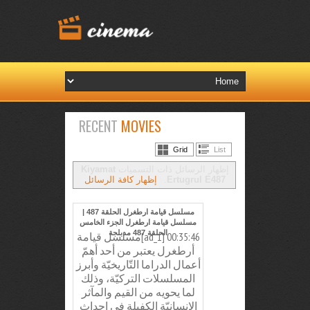
RECENT
MOVIES
Grid
List
‏إظهار الرسائل ذات التسميات
Kiyamat
Ertugrul E487
.
إظهار كافة الرسائل
مسلسل قيامة ارطغرل الحلقة 487 |
مسلسل قيامة ارطغرل الجزء الخامس
الحلقة 487 مدبلجة
00:35:46 [ad_1]مسلسل قيامة
أرطغرل يعتبر من أحد أهمّ
أعمال الدراما التّاريخيّة وأبرز
المسلسلات التركيّة، وذلك
لما يحويه من القيم والمآثر
الإنسانيّة الكفيلة في إحداث