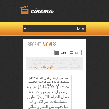
RECENT
MOVIES
Grid
List
‏إظهار الرسائل ذات التسميات
قيامة
ارطغرل الحلقة 487 مدبلجة بالعربية -
الموسم الخامس
.
إظهار كافة الرسائل
مسلسل قيامة ارطغرل الحلقة 487 |
مسلسل قيامة ارطغرل الجزء الخامس
الحلقة 487 مدبلجة
00:35:46 [ad_1]مسلسل قيامة
أرطغرل يعتبر من أحد أهمّ
أعمال الدراما التّاريخيّة وأبرز
المسلسلات التركيّة، وذلك
لما يحويه من القيم والمآثر